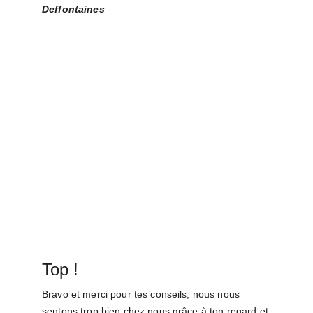
Deffontaines
Top !
Bravo et merci pour tes conseils, nous nous 
sentons trop bien chez nous grâce à ton regard et 